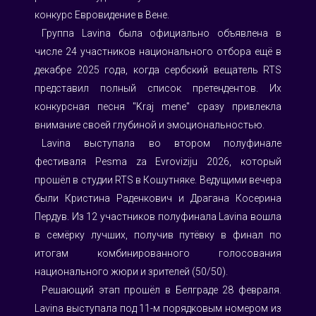
конкурс Евровидение в Вене.
⠀Группа Lavina была официально объявлена в 
числе 24 участников национального отбора ещё в 
декабре 2025 года, когда сербский вещатель RTS 
представил полный список претендентов. Их 
конкурсная песня "Kraj mene" сразу привлекла 
внимание своей глубиной и эмоциональностью.
⠀Lavina выступала во втором полуфинале 
фестиваля Pesma za Evroviziju 2026, который 
прошёл в студии RTS в Кошутняке. Ведущими вечера 
были Кристина Раденкович и Драгана Косерина 
Пердув. Из 12 участников полуфинала Lavina вошла 
в семёрку лучших, получив путёвку в финал по 
итогам комбинированного голосования 
национального жюри и зрителей (50/50).
⠀Решающий этап прошёл в Белграде 28 февраля. 
Lavina выступала под 11-м порядковым номером из 