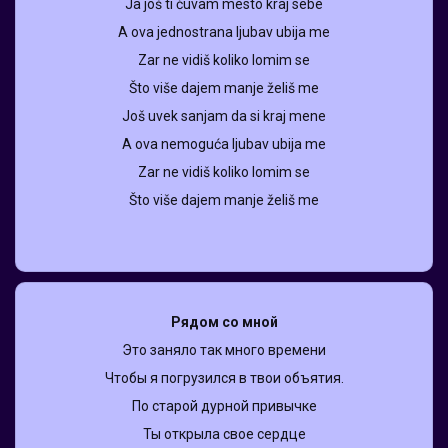
Ja još ti čuvam mesto kraj sebe
A ova jednostrana ljubav ubija me
Zar ne vidiš koliko lomim se
Što više dajem manje želiš me
Još uvek sanjam da si kraj mene
A ova nemoguća ljubav ubija me
Zar ne vidiš koliko lomim ѕe
Što više dajem mаnje želiš me
Рядом со мной
Это заняло так много времени
Чтобы я погрузился в твои объятия.
По старой дурной привычке
Ты открыла свое сердце