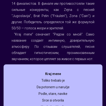
14 финалистов. В финале им противостояли такие 
сильные конкуренты, как Zejna с песней 
"Jugoslavija", Brat Pelin ("Fräulein"), Zona ("Čairi") и 
другие. Победитель определялся той же формулой 
50/50 — голоса жюри и зрителей.
⠀"Kraj mene" означает "Рядом со мной". Само 
название создаёт интимную, доверительную 
атмосферу. По отзывам слушателей, песня 
обладает гипнотическим, проникновенным 
звучанием, которое цепляет за живое с первых нот.
Kraj mene
Toliko trebalo je
Da potonem u naručje
Podle, stare, navike
Srce si otvorila