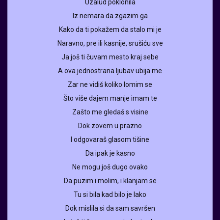
Uzalud poklonila
Iz nemara da zgazim ga
Kako da ti pokažem da stalo mi je
Naravno, pre ili kasnije, srušiću sve
Ja još ti čuvam mesto kraj sebe
A ova jednostrana ljubav ubija me
Zar ne vidiš koliko lomim se
Što više dajem manje imam te
Zašto me gledaš s visine
Dok zovem u prazno
I odgovaraš glasom tišine
Da ipak je kasno
Ne mogu još dugo ovako
Da puzim i molim, i klanjam se
Tu si bila kad bilo je lako
Dok mislila si da sam savršen