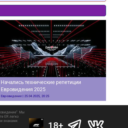
Начались технические репетиции 
Евровидения 2025
Евровидение | 25.04.2025, 20:25
овидение". Мы 
е ER легко 
и знаками. 
18+