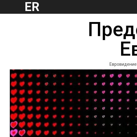
ER
Пред
Е
Евровидение |