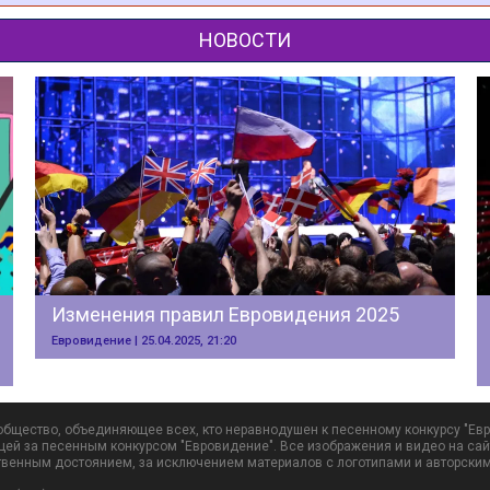
НОВОСТИ
Изменения правил Евровидения 2025
Евровидение | 25.04.2025, 21:20
общество, объединяющее всех, кто неравнодушен к песенному конкурсу "Евр
щей за песенным конкурсом "Евровидение". Все изображения и видео на сайт
твенным достоянием, за исключением материалов с логотипами и авторским