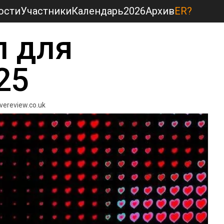
ости
Участники
Календарь
2026
Архив
ER?
 для 
25
ivereview.co.uk