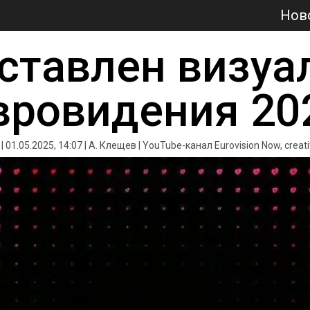
Нов
ставлен визуал
вровидения 20
 01.05.2025, 14:07 | А. Клещев | YouTube-канал Eurovision Now, 
creat