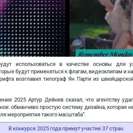
будут использоваться в качестве основы для уз
торые будут применяться к флагам, видеоклипам и н
рифта возглавил типограф Ян Парти из швейцарской
ния 2025 Артур Дейнев сказал, что агентству удал
ое: обманчиво простую систему дизайна, которая нев
ля мероприятия такого масштаба”.
В конкурсе 2025 года примут участие 37 стран.