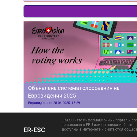
Объявлена система голосования на 
Евровидении 2025
Евровидение | 28.04.2025, 18:29
ER-ESC - это информационный портал и со
не связаны с EBU или организацией, стоя
ER-ESC
доступны в Интернете и считаются общес