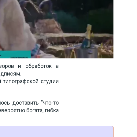
оров и обработок в 
адписям. 
 типографской студии 
ось доставить “что-то 
ероятно богата, гибка 