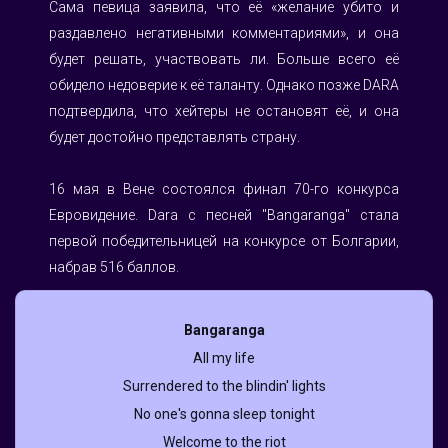
Сама певица заявила, что её «желание убито и 
раздавлено негативными комментариями», и она 
будет решать, участвовать ли. Больше всего её 
обидело недоверие к её таланту. Однако позже DARA 
подтвердила, что хейтеры не остановят её, и она 
будет достойно представлять страну.
⠀
16 мая в Вене состоялся финал 70-го конкурса 
Евровидение. Dara с песней "Bangaranga" стала 
первой победительницей на конкурсе от Болгарии, 
набрав 516 баллов.
Bangaranga
All my life
Surrendered to the blindin' lights
No one's gonna sleep tonight
Welcome to the riot