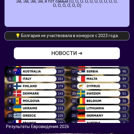
Эй, Эй, Эй, Эй, я тот самый (О, О, О, О, О, О, О, О, О, О, 
О, О, О, О, О, О)
💡 Болгария не участвовала в конкурсе с 2023 года.
НОВОСТИ ➜
Результаты Евровидения 2026