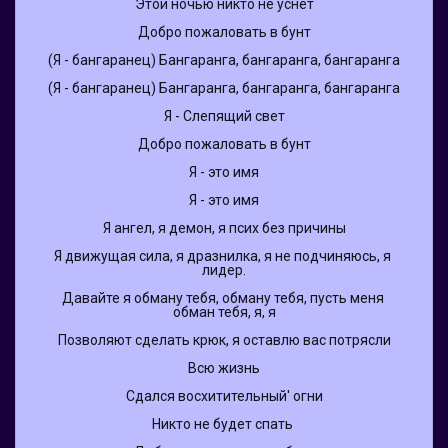
Этой ночью никто не уснет
Добро пожаловать в бунт
(Я - бангаранец) Бангаранга, бангаранга, бангаранга
(Я - бангаранец) Бангаранга, бангаранга, бангаранга
Я - Слепящий свет
Добро пожаловать в бунт
Я - это имя
Я - это имя
Я ангел, я демон, я псих без причины
Я движущая сила, я дразнилка, я не подчиняюсь, я 
лидер.
Давайте я обману тебя, обману тебя, пусть меня 
обман тебя, я, я
Позволяют сделать крюк, я оставлю вас потрясли
Всю жизнь
Сдался восхитительный' огни
Никто не будет спать 