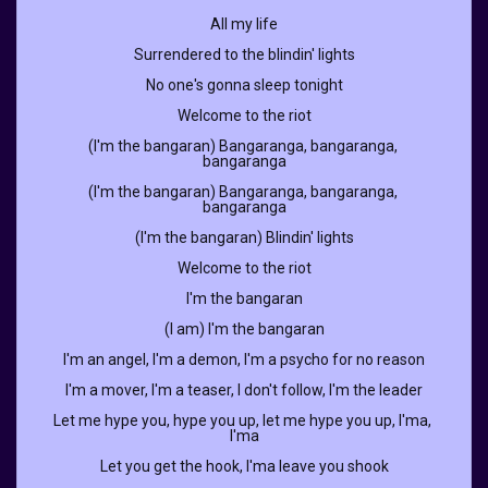
All my life
Surrendered to the blindin' lights
No one's gonna sleep tonight
Welcome to the riot
(I'm the bangaran) Bangaranga, bangaranga, 
bangaranga
(I'm the bangaran) Bangaranga, bangaranga, 
bangaranga
(I'm the bangaran) Blindin' lights
Welcome to the riot
I'm the bangaran
(I am) I'm the bangaran
I'm an angel, I'm a demon, I'm a psycho for no reason
I'm a mover, I'm a teaser, I don't follow, I'm the leader
Let me hype you, hype you up, let me hype you up, I'ma, 
I'ma
Let you get the hook, I'ma leave you shook