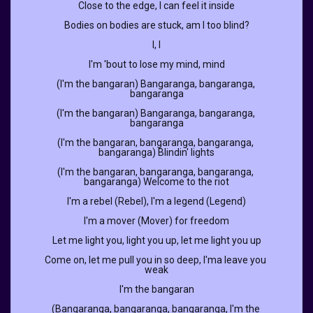
Close to the edge, I can feel it inside
Bodies on bodies are stuck, am I too blind?
I, I
I'm 'bout to lose my mind, mind
(I'm the bangaran) Bangaranga, bangaranga, 
bangaranga
(I'm the bangaran) Bangaranga, bangaranga, 
bangaranga
(I'm the bangaran, bangaranga, bangaranga, 
bangaranga) Blindin' lights
(I'm the bangaran, bangaranga, bangaranga, 
bangaranga) Welcome to the riot
I'm a rebel (Rebel), I'm a legend (Legend)
I'm a mover (Mover) for freedom
Let me light you, light you up, let me light you up
Come on, let me pull you in ѕo deep, I'ma leave you 
weak
I'm the bangaran
(Bangaranga, bangaranga, bangaranga, I'm the 