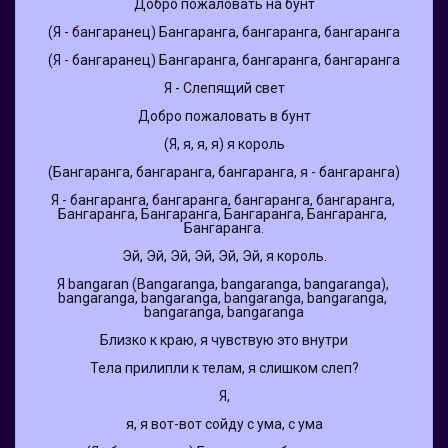
Добро пожаловать на бунт
(Я - бангаранец) Бангаранга, бангаранга, бангаранга
(Я - бангаранец) Бангаранга, бангаранга, бангаранга
Я - Слепящий свет
Добро пожаловать в бунт
(Я, я, я, я) я король
(Бангаранга, бангаранга, бангаранга, я - бангаранга)
Я - бангаранга, бангаранга, бангаранга, бангаранга, 
Бангаранга, Бангаранга, Бангаранга, Бангаранга, 
Бангаранга.
Эй, Эй, Эй, Эй, Эй, Эй, я король.
Я bangaran (Bangaranga, bangaranga, bangaranga), 
bangaranga, bangaranga, bangaranga, bangaranga, 
bangaranga, bangaranga
Близко к краю, я чувствую это внутри
Тела прилипли к телам, я слишком слеп?
Я,
я, я вот-вот сойду с ума, с ума