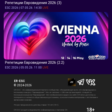
Репетиции Евровидения 2026 (3) 
ESC 2026 | 07.05.26. 14:30 
LIVE
Репетиции Евровидения 2026 (2.2) 
ESC 2026 | 05.05.26. 11:00 
LIVE
ER-ESC
© 2024-2026
ER-ESC - это информационный портал и сообщество, объединяющее всех, кто неравнодушен к 
песенному конкурсу "Евровидение". Мы не связаны с EBU или организацией, стоящей за 
песенным конкурсом "Евровидение". Все изображения и видео на сайте ER легко доступны в 
Интернете и считаются общественным достоянием, за исключением материалов с логотипами и 
авторскими знаками. 
Ресурс предназначен для лиц старше 18 лет (18+). 
18+
ER-ESC входит в медиагруппу информационных порталов ER.