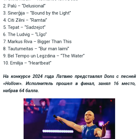
2. Palú – “Delusional”
3. Sinerģija – “Bound by the Light”
4. Citi Zēni – “Ramtai”
5. Tepat – “Sadzejot” 
6. The Ludvig – “Līgo”
7. Markus Riva – Bigger Than This
8. Tautumeitas – “Bur man laimi” 
9. Bel Tempo un Legzdina – “The Water”
10. Emilija – “Heartbeat”
На конкурсе 2024 года Латвию представлял Dons с песней 
«Hollow». Исполнитель прошел в финал, занял 16 место, 
набрав 64 балла.