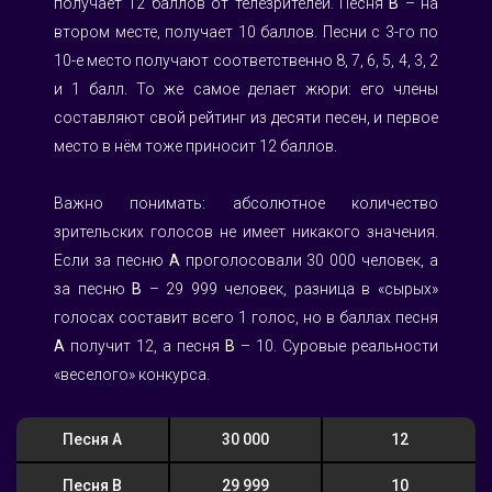
получает 12 баллов от телезрителей. Песня 
B
 – на 
втором месте, получает 10 баллов. Песни с 3-го по 
10-е место получают соответственно 8, 7, 6, 5, 4, 3, 2 
и 1 балл. То же самое делает жюри: его члены 
составляют свой рейтинг из десяти песен, и первое 
место в нём тоже приносит 12 баллов.
Важно понимать: абсолютное количество 
зрительских голосов не имеет никакого значения. 
Если за песню 
A
 проголосовали 30 000 человек, а 
за песню 
B
 – 29 999 человек, разница в «сырых» 
голосах составит всего 1 голос, но в баллах песня 
A
 получит 12, а песня 
B
 – 10. Суровые реальности 
«веселого» конкурса.
Песня А
30 000
12
Песня B
29 999
10