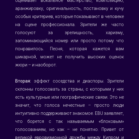
оценивает вокальное мастерство, композицию, 
аранжировку, оригинальность, постановку и кучу 
особых критериев, которые показывают в человеке 
на сцене профессионала. Зрители же часто 
голосуют за зрелищность, харизму, 
запоминающийся номер или просто потому что 
понравилось. Песня, которая кажется вам 
шикарной, может не получить высоких оценок 
жюри – и наоборот.
Вторая: 
эффект соседства и диаспоры. Зрители 
склонны голосовать за страны, с которыми у них 
есть культурные или географические связи. Это не 
значит, что голоса нечестные – просто люди 
интуитивно поддерживают знакомое. EBU заявляет, 
что борется с так называемым «блоковым» 
голосованием, но как – не понятно. Привет от 
великой евровизионной дружбы между Кипром и 