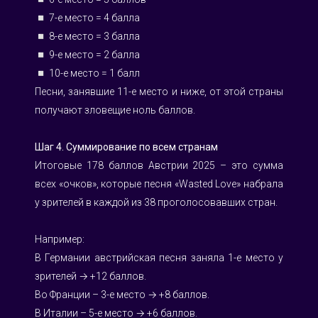
◽️ 7-е место = 4 балла
◽️ 8-е место = 3 балла
◽️ 9-е место = 2 балла
◽️ 10-е место = 1 балл
Песни, занявшие 11-е место и ниже, от этой страны 
получают зловещие ноль баллов.
Шаг 4. Суммирование по всем странам
Итоговые 178 баллов Австрии 2025 – это сумма 
всех «очков», которые песня «Wasted Love» набрала 
у зрителей в каждой из 38 проголосовавших стран. 
Например:
В Германии австрийская песня заняла 1-е место у 
зрителей → +12 баллов.
Во Франции – 3-е место → +8 баллов.
В Италии – 5-е место → +6 баллов.