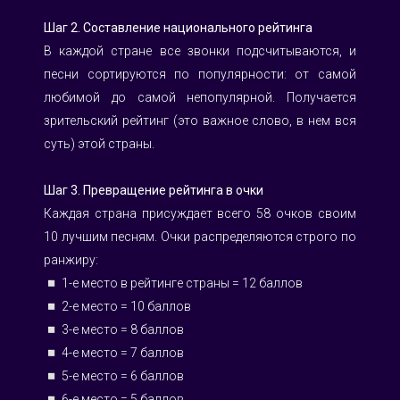
Шаг 2. Составление национального рейтинга
В каждой стране все звонки подсчитываются, и 
песни сортируются по популярности: от самой 
любимой до самой непопулярной. Получается 
зрительский рейтинг (это важное слово, в нем вся 
суть) этой страны. 
Шаг 3. Превращение рейтинга в очки
Каждая страна присуждает всего 58 очков своим 
10 лучшим песням. Очки распределяются строго по 
ранжиру:
◽️ 1-е место в рейтинге страны = 12 баллов
◽️ 2-е место = 10 баллов
◽️ 3-е место = 8 баллов
◽️ 4-е место = 7 баллов
◽️ 5-е место = 6 баллов
◽️ 6-е место = 5 баллов