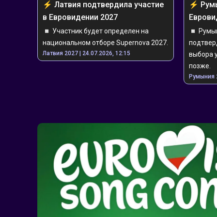
⚡️ ️️️Латвия подтвердила участие 
⚡️ ️️️Р
в Евровидении 2027
Еврови
◽️ Участник будет определен на 
◽️ Румы
национальном отборе Supernova 2027.
подтверд
Латвия 2027 | 24.07.2026, 12:15
выбора 
позже.
Румыния 2