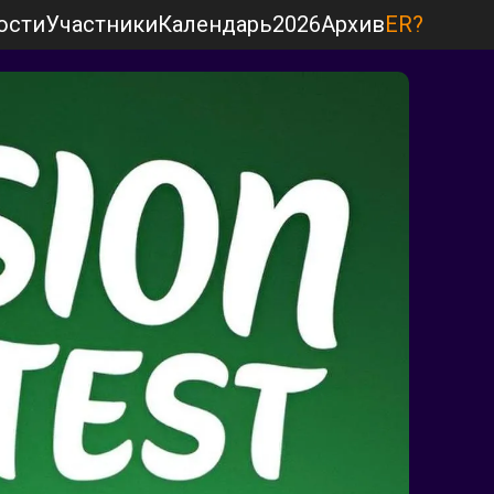
ости
Участники
Календарь
2026
Архив
ER?