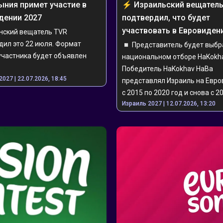
умыния примет участие в 
⚡️ ️️️Израильский вещатель
дении 2027
подтвердил, что будет 
участвовать в Евровиден
нский вещатель TVR 
ил это 22 июля. Формат 
◽️ Представитель будет выбра
участника будет объявлен 
национальном отборе HaKokha
Победитель HaKokhav HaBa 
027 | 22.07.2026, 18:45
представлял Израиль на Евро
с 2015 по 2020 год и снова с 2
Израиль 2027 | 12.07.2026, 13:20