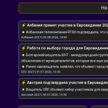
На
⚡️ ️️️Албания примет участие в Евровидении 20
◽️ Албанская телекомпания RTSH подтвердила, что зая
Албания 2027 | 05.08.2026, 18:00
⚡️ ️️️Работа по выбору города для Евровиден
◽️ Болгарский вещатель БНТ - международная групп
объяснения от муниципалитетов, которые все еще р
◽️ Ранее сам вещатель заявлял, что объявит город п
ESC 2027 | 31.07.2026, 15:30
⚡️ ️️️Австрия подтвердила участие в Евровиде
◽️ Вещатель ORF объявил набор участников для закр
Австрия 2027 | 30.07.2026, 19:30