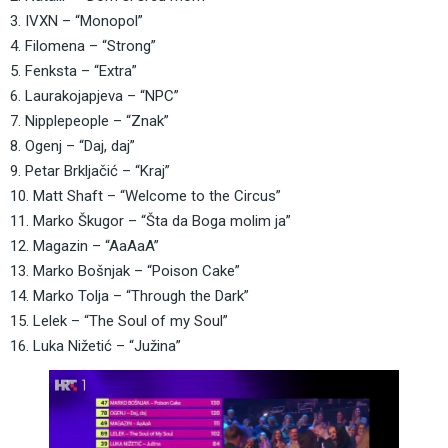
3. IVXN – “Monopol” 
4. Filomena – “Strong”
5. Fenksta – “Extra”
6. Laurakojapjeva – “NPC”
7. Nipplepeople – “Znak” 
8. Ogenj – “Daj, daj” 
9. Petar Brkljačić – “Kraj” 
10. Matt Shaft – “Welcome to the Circus”
11. Marko Škugor – “Šta da Boga molim ja” 
12. Magazin – “AaAaA”
13. Marko Bošnjak – “Poison Cake”
14. Marko Tolja – “Through the Dark”
15. Lelek – “The Soul of my Soul”
16. Luka Nižetić – “Južina”