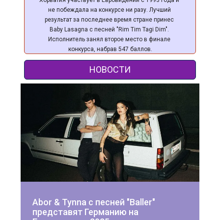
Хорватия участвует в Евровидении с 1993 года и 
не побеждала на конкурсе ни разу. Лучший 
результат за последнее время стране принес 
Baby Lasagna с песней "Rim Tim Tagi Dim". 
Исполнитель занял второе место в финале 
конкурса, набрав 547 баллов.
НОВОСТИ
Abor & Tynna с песней "Baller" 
представят Германию на 