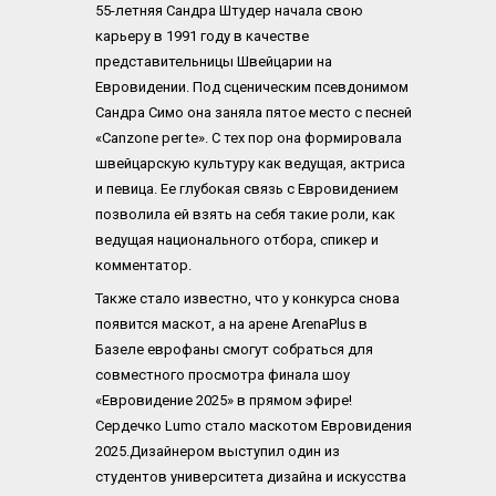
55-летняя Сандра Штудер начала свою 
карьеру в 1991 году в качестве 
представительницы Швейцарии на 
Евровидении. Под сценическим псевдонимом 
Сандра Симо она заняла пятое место с песней 
«Canzone per te». С тех пор она формировала 
швейцарскую культуру как ведущая, актриса 
и певица. Ее глубокая связь с Евровидением 
позволила ей взять на себя такие роли, как 
ведущая национального отбора, спикер и 
комментатор.
Также стало известно, что у конкурса снова 
появится маскот, а на арене ArenaPlus в 
Базеле еврофаны смогут собраться для 
совместного просмотра финала шоу 
«Евровидение 2025» в прямом эфире!
Сердечко Lumo стало маскотом Евровидения 
2025.Дизайнером выступил один из 
студентов университета дизайна и искусства 