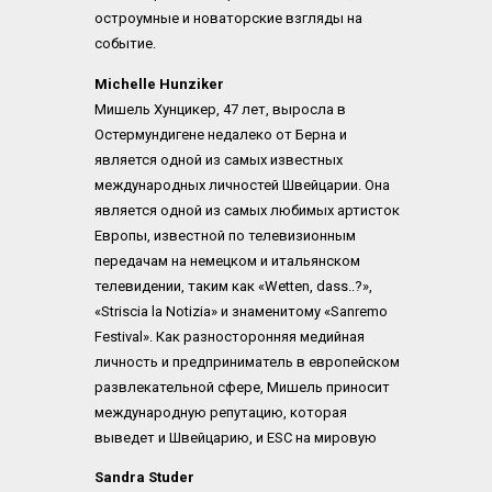
остроумные и новаторские взгляды на 
событие.
Michelle Hunziker
Мишель Хунцикер, 47 лет, выросла в 
Остермундигене недалеко от Берна и 
является одной из самых известных 
международных личностей Швейцарии. Она 
является одной из самых любимых артисток 
Европы, известной по телевизионным 
передачам на немецком и итальянском 
телевидении, таким как «Wetten, dass..?», 
«Striscia la Notizia» и знаменитому «Sanremo 
Festival». Как разносторонняя медийная 
личность и предприниматель в европейском 
развлекательной сфере, Мишель приносит 
международную репутацию, которая 
выведет и Швейцарию, и ESC на мировую 
арену.
Sandra Studer