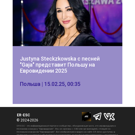
Justyna Steckzkowska с песней 
"Gaja" представит Польшу на 
Евровидении 2025
Польша | 15.02.25, 00:35
ER-ESC
© 2024-2026
ER-ESC - это информационный портал и сообщество, объединяющее всех, кто неравнодушен к 
песенному конкурсу "Евровидение". Мы не связаны с EBU или организацией, стоящей за 
песенным конкурсом "Евровидение". Все изображения и видео на сайте ER легко доступны в 
Интернете и считаются общественным достоянием, за исключением материалов с логотипами и 