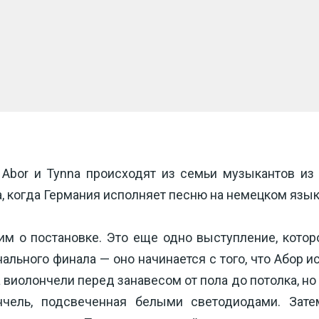
bor и Tynna происходят из семьи музыкантов из В
а, когда Германия исполняет песню на немецком язык
рим о постановке. Это еще одно выступление, котор
ального финала — оно начинается с того, что Абор и
 виолончели перед занавесом от пола до потолка, но э
нчель, подсвеченная белыми светодиодами. Затем