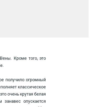
ены. Кроме того, это 
е.
ое получило огромный 
сполняет классическое 
то очень крутая белая 
 занавес опускается 