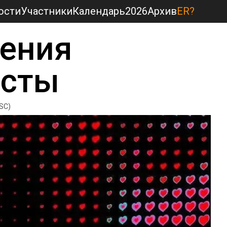
ости
Участники
Календарь
2026
Архив
ER?
ения 
исты
ESC)