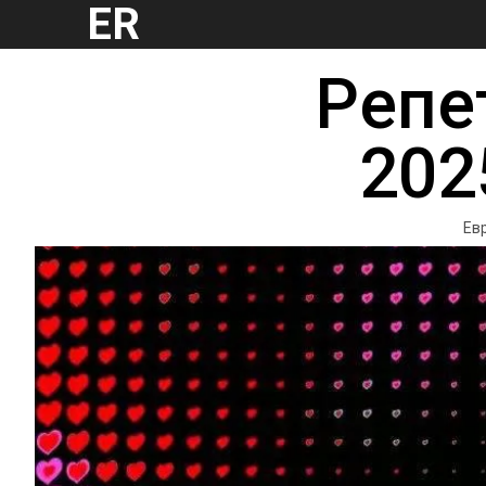
ER
Репе
202
Евр