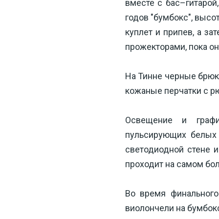
вместе с бас–гитарой
годов "бумбокс", высо
куплет и припев, а з
прожекторами, пока он
На Тинне черные брюки
кожаные перчатки с р
Освещение и графи
пульсирующих белых 
светодиодной стене и
проходит на самом бо
Во время финального 
виолончели на бумбокс