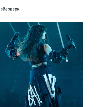
фейерверк.