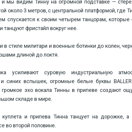
, и мы видим Тинну на огромной подставке — стерео
той около 3 метров, с центральной платформой, где Т
атем спускается к своим четырем танцорам, которые
и танцуют фристайл вокруг нее.
 в стиле милитари и военные ботинки до колен, чер
юшами длиной до локтя.
ка усиливают суровую индустриальную атмо
и синих вспышек, огромные белые буквы BALLER
 громкое эхо вокала Тинны в припеве создают ощу
льшом складе в мире.
куплета и припева Тинна танцует на дорожке, а 
е во второй половине.