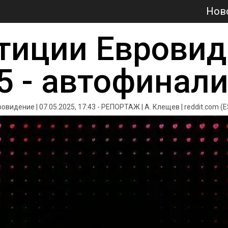
Нов
тиции Евровид
5 - автофинал
овидение | 07.05.2025, 17:43 - РЕПОРТАЖ | А. Клещев | 
reddit.com
 (