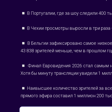
◽️ В Португалии, где за шоу следили 400 
◽️ В Чехии просмотры выросли в три раза —
◽️ В Бельгии зафиксировано самое низкое 
43 838 зрителей меньше, чем в прошлом го
◽️ Финал Евровидения 2026 стал самым н
Хотя бы минуту трансляции увидели 1 мил
◽️ Наивысшее количество зрителей за все 
прямого эфира составил 1 миллион 200 тыс