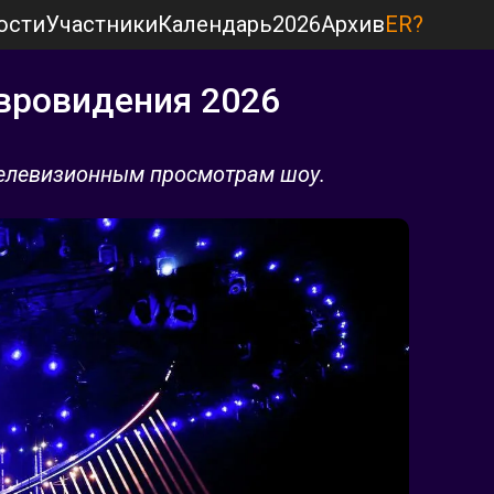
ости
Участники
Календарь
2026
Архив
ER?
вровидения 2026
телевизионным просмотрам шоу.