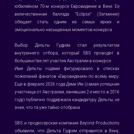
юбилейном 70-м конкурсе Евровидение в Вене. Её 
величественная баллада "Eclipse" (Затмение) 
обещает стать одним из самых ярких и 
эмоционально насыщенных моментов конкурса.
Выбор Дельты Гудрем стал результатом 
внутреннего отбора, который SBS проводит в 
большинстве лет участия Австралии в конкурсе.
Имя Дельты годами фигурировало в списках 
пожеланий фанатов «Евровидения» по всему миру. 
Ещё в феврале 2026 года Деми Им (самая успешная 
участница от Австралии, занявшая 2-е место в 2016 
году) публично поддержала кандидатуру Дельты, не 
зная, что та уже тайно отобрана.
SBS и продюсерская компания Beyond Productions 
объявили, что Дельта Гудрем отправится в Вену, 