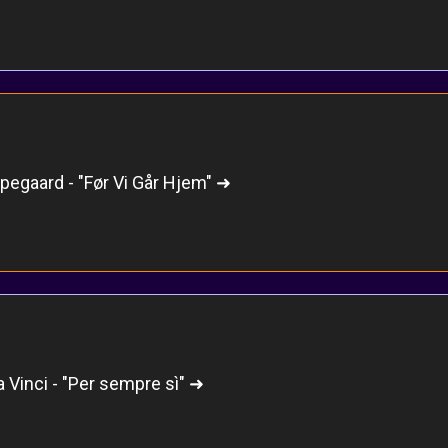
pegaard - "Før Vi Går Hjem" ➜
a Vinci - "Per sempre sì" ➜