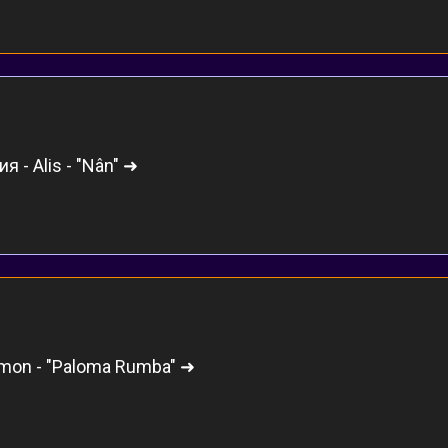
я - Alis - "Nân" ➜
mon - "Paloma Rumba" ➜