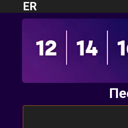
ER
Пе