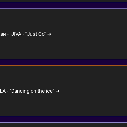
 -  JIVA - "Just Go" ➜
A - "Dancing on the ice" ➜