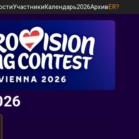
ости
Участники
Календарь
2026
Архив
ER?
026