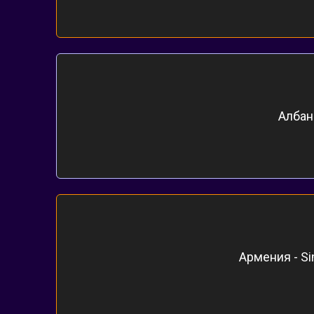
Албани
Армения - Si