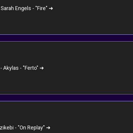
Sarah Engels - "Fire" ➜
- Akylas - "Ferto" ➜
zikebi - "On Replay" ➜